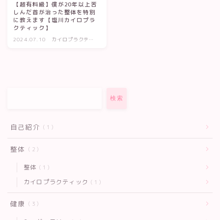
【超有料級】僕が20年以上苦
しんだ首が治った整体を特別
に教えます【塩川カイロプラ
クティック】
2024.07.10
カイロプラクティ
ック
検索
自己紹介
1
整体
2
整体
1
カイロプラクティック
1
健康
3